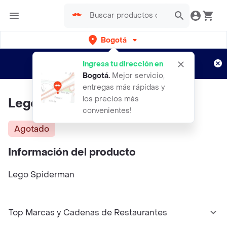
Bogotá
Regístrate
¿Nuevo en Rappi?
y disfruta de
Ingresa tu dirección en
envíos gratis por semanas
Aplican TyC
Bogotá
.
Mejor servicio,
entregas más rápidas y
los precios más
Lego Spider Man
convenientes!
Agotado
Información del producto
Lego Spiderman
Top Marcas y Cadenas de Restaurantes