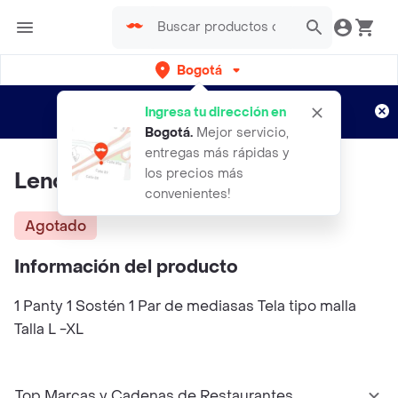
Bogotá
Regístrate
¿Nuevo en Rappi?
y disfruta de
Ingresa tu dirección en
envíos gratis por semanas
Aplican TyC
Bogotá
.
Mejor servicio,
entregas más rápidas y
los precios más
Lenceria Curvy Tg010
convenientes!
Agotado
Información del producto
1 Panty 1 Sostén 1 Par de mediasas Tela tipo malla
Talla L -XL
Top Marcas y Cadenas de Restaurantes