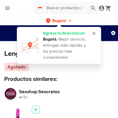
Bogotá
Regístrate
¿Nuevo en Rappi?
y disfruta de
Ingresa tu dirección en
envíos gratis por semanas
Aplican TyC
Bogotá
.
Mejor servicio,
entregas más rápidas y
los precios más
Lengua Unicorne Tongue
convenientes!
Agotado
Productos similares:
Sexshop Sexcretos
$0