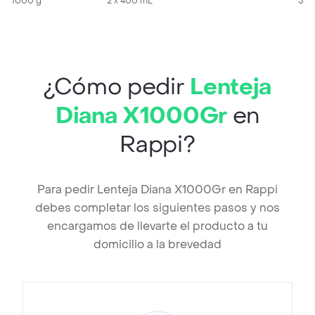
1000 g
2 x 400 mL
500
¿Cómo pedir
Lenteja
Diana X1000Gr
en
Rappi?
Para pedir Lenteja Diana X1000Gr en Rappi
debes completar los siguientes pasos y nos
encargamos de llevarte el producto a tu
domicilio a la brevedad