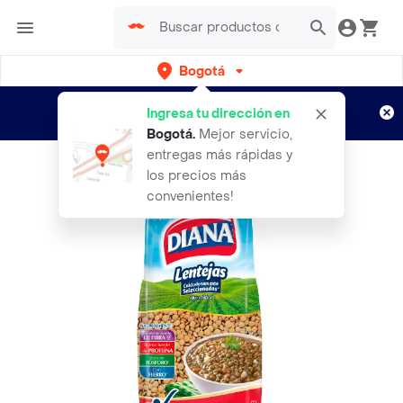
Bogotá
Regístrate
¿Nuevo en Rappi?
y disfruta de
Ingresa tu dirección en
envíos gratis por semanas
Aplican TyC
Bogotá
.
Mejor servicio,
entregas más rápidas y
los precios más
convenientes!