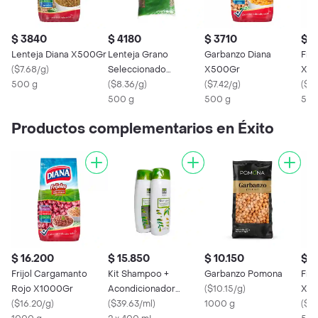
$ 3840
$ 4180
$ 3710
$ 
Lenteja Diana X500Gr
Lenteja Grano
Garbanzo Diana
Frij
(
$7.68/g
)
Seleccionado
X500Gr
X5
500 g
Frescampo
(
$8.36/g
)
(
$7.42/g
)
(
$11
500 g
500 g
500
Productos complementarios en Éxito
$ 16.200
$ 15.850
$ 10.150
$ 
Frijol Cargamanto
Kit Shampoo +
Garbanzo Pomona
Frij
Rojo X1000Gr
Acondicionador
(
$10.15/g
)
X5
(
$16.20/g
)
Ampm Plus
(
$39.63/ml
)
1000 g
(
$11