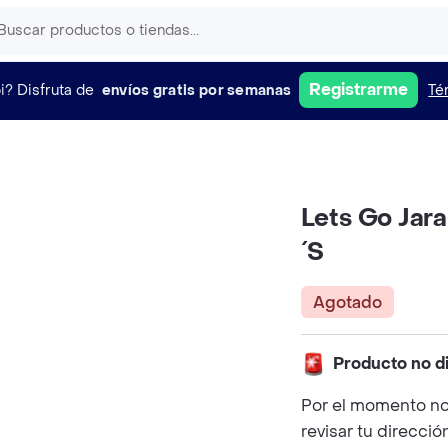
Registrarme
i?
Disfruta de
envíos gratis por semanas
Té
Lets Go Jar
´S
Agotado
Producto no d
Por el momento no
revisar tu direcció