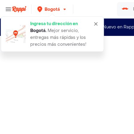
Bogotá
Ingresa tu dirección en
¿Nuevo en Rapp
Bogotá
.
Mejor servicio,
entregas más rápidas y los
precios más convenientes!
Rappi
lets go jarabe de l arginina 500 ml