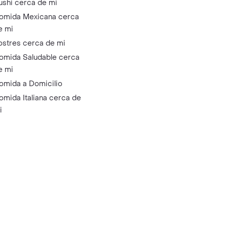
ushi cerca de mi
omida Mexicana cerca
e mi
ostres cerca de mi
omida Saludable cerca
e mi
omida a Domicilio
omida Italiana cerca de
i