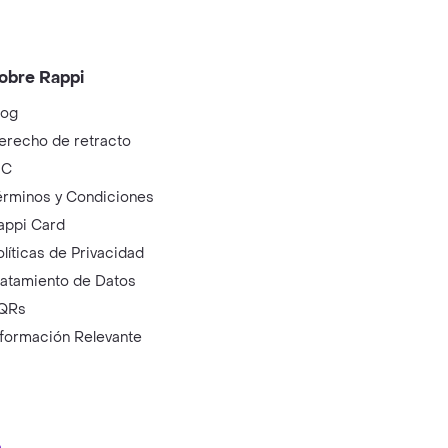
obre Rappi
log
erecho de retracto
IC
érminos y Condiciones
appi Card
olíticas de Privacidad
ratamiento de Datos
QRs
nformación Relevante