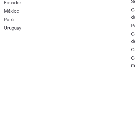
S
Ecuador
C
México
d
Perú
P
Uruguay
C
d
C
C
m