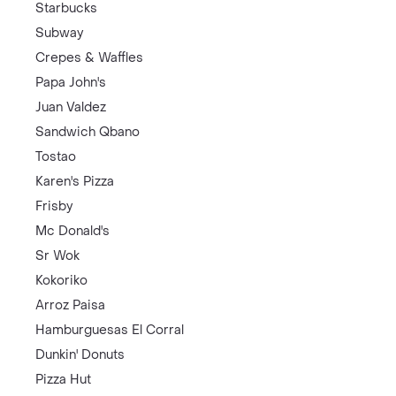
Starbucks
Subway
Crepes & Waffles
Papa John's
Juan Valdez
Sandwich Qbano
Tostao
Karen's Pizza
Frisby
Mc Donald's
Sr Wok
Kokoriko
Arroz Paisa
Hamburguesas El Corral
Dunkin' Donuts
Pizza Hut