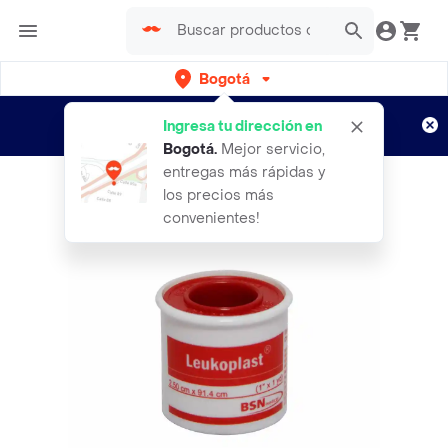
Bogotá
Regístrate
¿Nuevo en Rappi?
y disfruta de
Ingresa tu dirección en
envíos gratis por semanas
Aplican TyC
Bogotá
.
Mejor servicio,
entregas más rápidas y
los precios más
convenientes!