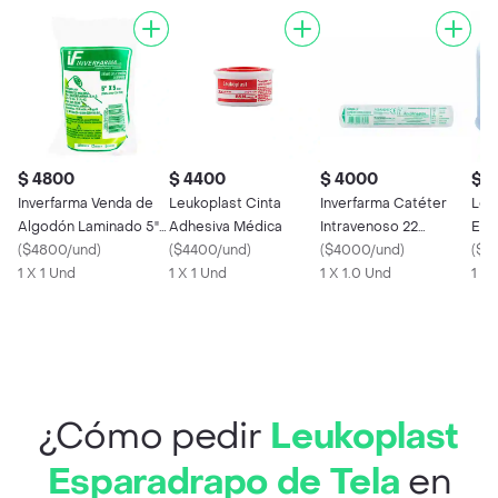
$ 4800
$ 4400
$ 4000
$ 1
Inverfarma Venda de
Leukoplast Cinta
Inverfarma Catéter
Leu
Algodón Laminado 5" x
Adhesiva Médica
Intravenoso 22
Esp
5 Yardas
(
$4800/und
)
(
$4400/und
)
Gramos
(
$4000/und
)
Yar
(
$1
1 X 1 Und
1 X 1 Und
1 X 1.0 Und
1 X 
¿Cómo pedir
Leukoplast
Esparadrapo de Tela
en