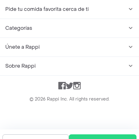
Pide tu comida favorita cerca de ti
Categorías
Únete a Rappi
Sobre Rappi
Facebook
Twitter
Instagram
©
2026
Rappi Inc. All rights reserved.
Rappi S.A.S. --- NIT 900.843.898-9 --- Calle 63 # 16A-02
Bogotá D.C. --- notificacionesrappi@rappi.com