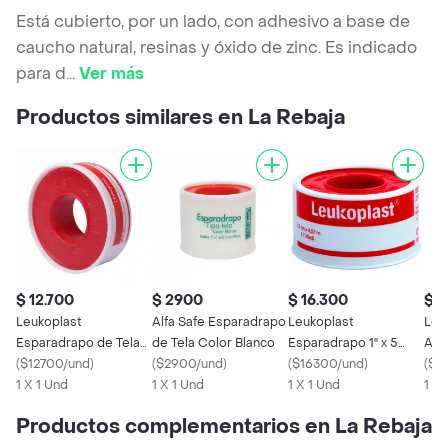
Está cubierto, por un lado, con adhesivo a base de
caucho natural, resinas y óxido de zinc. Es indicado
para d
...
Ver más
Productos similares en La Rebaja
$ 12.700
$ 2900
$ 16.300
$ 
Leukoplast
Alfa Safe Esparadrapo
Leukoplast
Leu
Esparadrapo de Tela
de Tela Color Blanco
Esparadrapo 1" x 5
Adh
Blanco
(
$12700/und
)
(
$2900/und
)
Yardas Blanca
(
$16300/und
)
(
$4
1 X 1 Und
1 X 1 Und
1 X 1 Und
1 X 
Productos complementarios en La Rebaja