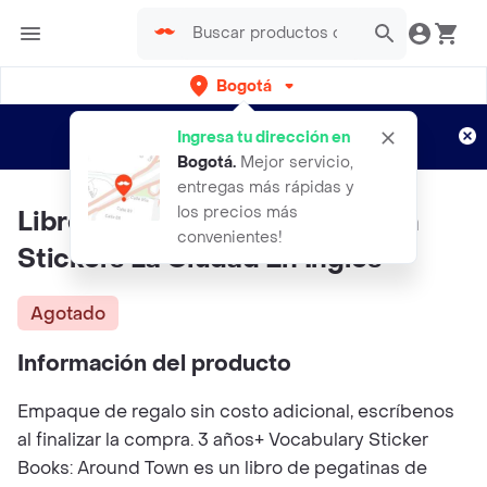
Bogotá
Regístrate
¿Nuevo en Rappi?
y disfruta de
Ingresa tu dirección en
envíos gratis por semanas
Aplican TyC
Bogotá
.
Mejor servicio,
entregas más rápidas y
los precios más
Libro Kumon Acti Vida Des Con
convenientes!
Stickers La Ciudad En Ingles
Agotado
Información del producto
Empaque de regalo sin costo adicional, escríbenos
al finalizar la compra. 3 años+ Vocabulary Sticker
Books: Around Town es un libro de pegatinas de