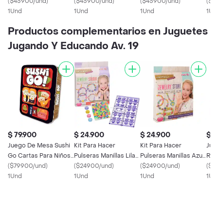
De Animales Polares
(
$45900/und
)
La Granja Animales
(
$45900/und
)
Perezosos Animales
(
$45900/und
)
Din
(
$4
1Und
1Und
1Und
1Un
Productos complementarios en Juguetes
Jugando Y Educando Av. 19
$ 79.900
$ 24.900
$ 24.900
$ 6
Juego De Mesa Sushi
Kit Para Hacer
Kit Para Hacer
Jue
Go Cartas Para Niños
Pulseras Manillas Lila
Pulseras Manillas Azul
Rafl
Familiar
(
$79900/und
)
Juguete Para Niña
(
$24900/und
)
Juguete Para Niña
(
$24900/und
)
(
$6
1Und
Collares
1Und
Collares
1Und
1Un