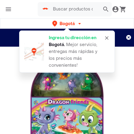
Bogotá
Regístrate
¿Nuevo en Rappi?
y disfruta de
Ingresa tu dirección en
envíos gratis por semanas
Aplican TyC
Bogotá
.
Mejor servicio,
entregas más rápidas y
los precios más
convenientes!