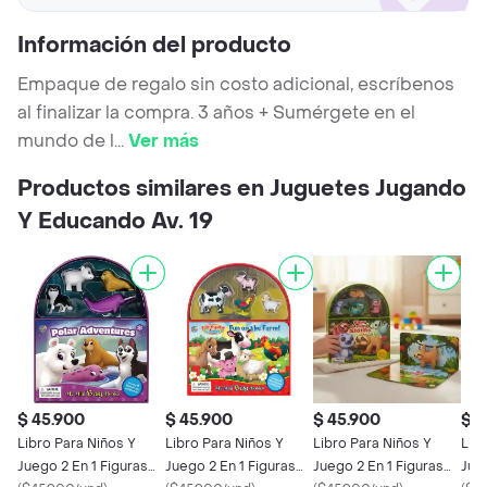
Información del producto
Empaque de regalo sin costo adicional, escríbenos
al finalizar la compra. 3 años + Sumérgete en el
mundo de l
...
Ver más
Productos similares en Juguetes Jugando
Y Educando Av. 19
$ 45.900
$ 45.900
$ 45.900
$ 4
Libro Para Niños Y
Libro Para Niños Y
Libro Para Niños Y
Lib
Juego 2 En 1 Figuras
Juego 2 En 1 Figuras
Juego 2 En 1 Figuras
Jueg