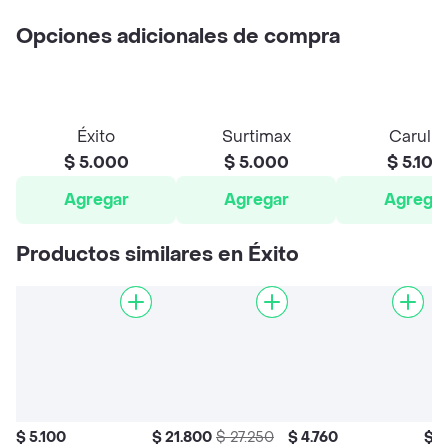
Opciones adicionales de compra
Éxito
Surtimax
Carulla
$ 5.000
$ 5.000
$ 5.100
Agregar
Agregar
Agrega
Productos similares en Éxito
$ 5.100
$ 21.800
$ 27.250
$ 4.760
$ 1