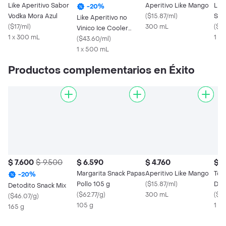
Like Aperitivo Sabor
Aperitivo Like Mango
Lit
-
20
%
Vodka Mora Azul
(
$15.87/ml
)
Selt
Like Aperitivo no
(
$17/ml
)
300 mL
Sab
(
$30
Vinico Ice Cooler
1 x 300 mL
Lim
1 X
Citrus Ice Cooler
(
$43.60/ml
)
1 x 500 mL
Productos complementarios en Éxito
$ 7.600
$ 9.500
$ 6.590
$ 4.760
$ 1
Margarita Snack Papas
Aperitivo Like Mango
Toa
-
20
%
Pollo 105 g
(
$15.87/ml
)
Dob
Detodito Snack Mix
(
$62.77/g
)
300 mL
(
$3
(
$46.07/g
)
105 g
1 X
165 g