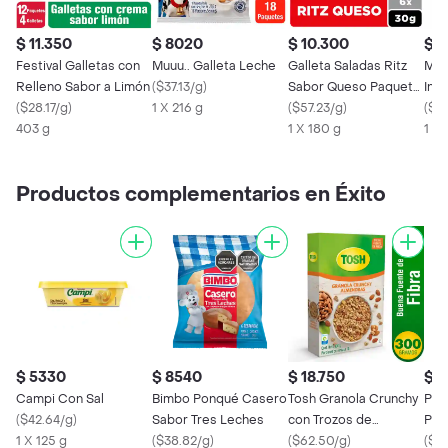
$ 11.350
$ 8020
$ 10.300
$ 
Festival Galletas con
Muuu.. Galleta Leche
Galleta Saladas Ritz
Mom
Relleno Sabor a Limón
(
$37.13/g
)
Sabor Queso Paquete
Ind
(
$28.17/g
)
1 X 216 g
6 Und 180 g
(
$57.23/g
)
(
$57
403 g
1 X 180 g
1 X 
Productos complementarios en Éxito
$ 5330
$ 8540
$ 18.750
$ 1
Campi Con Sal
Bimbo Ponqué Casero
Tosh Granola Crunchy
Pa 
(
$42.64/g
)
Sabor Tres Leches
con Trozos de
Pan
1 X 125 g
(
$38.82/g
)
Almendras
(
$62.50/g
)
(
$13