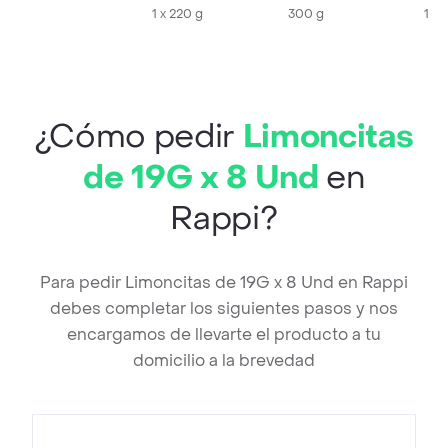
1 x 220 g
300 g
1 X 
¿Cómo pedir
Limoncitas
de 19G x 8 Und
en
Rappi?
Para pedir Limoncitas de 19G x 8 Und en Rappi
debes completar los siguientes pasos y nos
encargamos de llevarte el producto a tu
domicilio a la brevedad