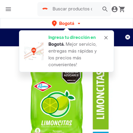
Bogotá
Regístrate
¿Nuevo en Rappi?
y disfruta de
Ingresa tu dirección en
envíos gratis por semanas
Aplican TyC
Bogotá
.
Mejor servicio,
entregas más rápidas y
los precios más
convenientes!