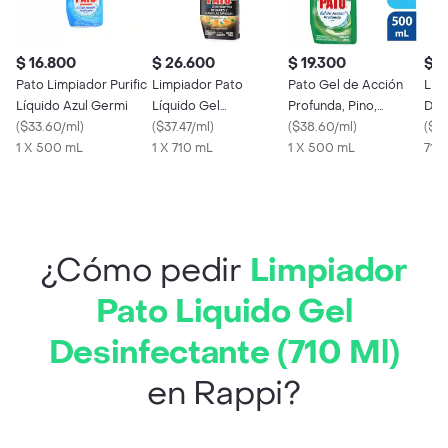
$ 16.800
$ 26.600
$ 19.300
$ 2
Pato Limpiador Purific
Limpiador Pato
Pato Gel de Acción
Lim
Líquido Azul Germi
Líquido Gel
Profunda, Pino,
Des
(
$33.60/ml
)
Destructor de Sarro
(
$37.47/ml
)
Limpiador y
(
$38.60/ml
)
Mug
(
$32
1 X 500 mL
(710 Ml)
1 X 710 mL
desinfectante para
1 X 500 mL
710
inodoro, 500ml
¿Cómo pedir
Limpiador
Pato Liquido Gel
Desinfectante (710 Ml)
en Rappi?