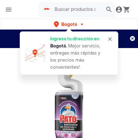
Bogotá
Regístrate
¿Nuevo en Rappi?
y disfruta de
Ingresa tu dirección en
envíos gratis por semanas
Aplican TyC
Bogotá
.
Mejor servicio,
entregas más rápidas y
los precios más
convenientes!