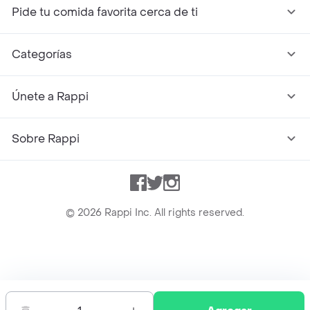
Pide tu comida favorita cerca de ti
Categorías
Únete a Rappi
Sobre Rappi
Facebook
Twitter
Instagram
©
2026
Rappi Inc. All rights reserved.
Rappi S.A.S. --- NIT 900.843.898-9 --- Calle 63 # 16A-02
Bogotá D.C. --- notificacionesrappi@rappi.com