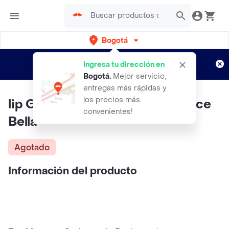
Bogotá
Regístrate
¿Nuevo en Rappi?
y disfruta de
Ingresa tu dirección en
envíos gratis por semanas
Aplican TyC
Bogotá
.
Mejor servicio,
entregas más rápidas y
los precios más
lip Gloss Transparente #d3 Dolce
convenientes!
Bella
Agotado
Información del producto