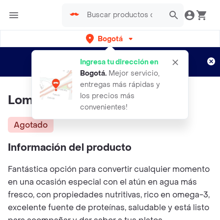
Bogotá
Regístrate
¿Nuevo en Rappi?
y disfruta de
Ingresa tu dirección en
envíos gratis por semanas
Aplican TyC
Bogotá
.
Mejor servicio,
entregas más rápidas y
los precios más
Lomos de Atún en Agua Éxito
convenientes!
Agotado
Información del producto
Fantástica opción para convertir cualquier momento
en una ocasión especial con el atún en agua más
fresco, con propiedades nutritivas, rico en omega-3,
excelente fuente de proteínas, saludable y está listo