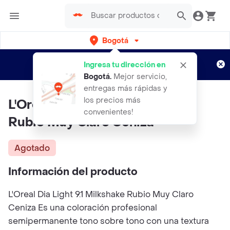
Bogotá
Regístrate
¿Nuevo en Rappi?
y disfruta de
Ingresa tu dirección en
envíos gratis por semanas
Aplican TyC
Bogotá
.
Mejor servicio,
entregas más rápidas y
los precios más
L'Oréal Dia Light 9.1 Milkshake
convenientes!
Rubio Muy Claro Ceniza
Agotado
Información del producto
L'Oreal Dia Light 9.1 Milkshake Rubio Muy Claro
Ceniza Es una coloración profesional
semipermanente tono sobre tono con una textura