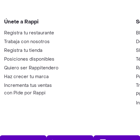
Únete a Rappi
S
Registra tu restaurante
B
Trabaja con nosotros
D
Registra tu tienda
S
Posiciones disponibles
T
Quiero ser Rappitendero
R
Haz crecer tu marca
P
Incrementa tus ventas
T
con Pide por Rappi
P
I
App Store
Play Store
AppGalle