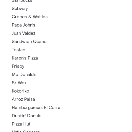
Starbucks
Subway
Crepes & Waffles
Papa John's
Juan Valdez
Sandwich Qbano
Tostao
Karen's Pizza
Frisby
Mc Donald's
Sr Wok
Kokoriko
Arroz Paisa
Hamburguesas El Corral
Dunkin' Donuts
Pizza Hut