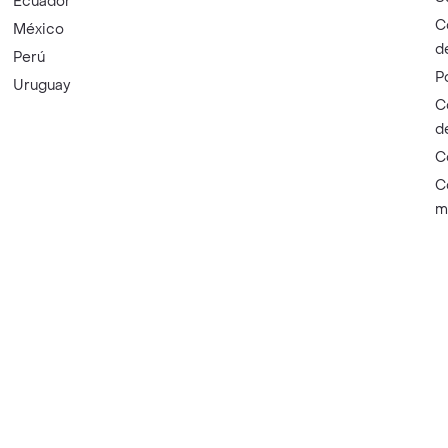
Ecuador
C
México
d
Perú
P
Uruguay
C
d
C
C
m