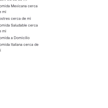
omida Mexicana cerca
e mi
ostres cerca de mi
omida Saludable cerca
e mi
omida a Domicilio
omida Italiana cerca de
i