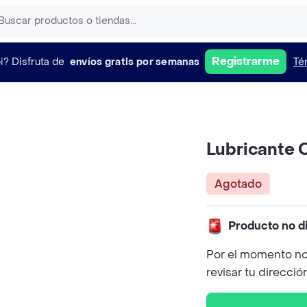
Registrarme
i?
Disfruta de
envíos gratis por semanas
Té
Lubricante C
Agotado
Producto no d
Por el momento no
revisar tu direcció