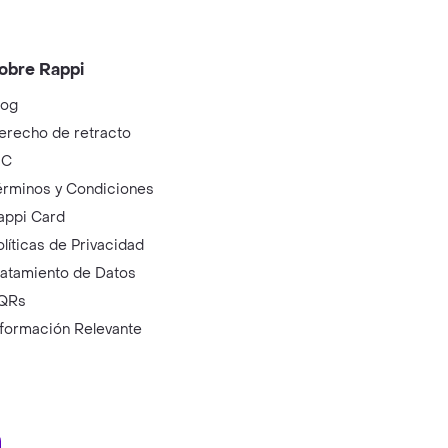
obre Rappi
log
erecho de retracto
IC
érminos y Condiciones
appi Card
olíticas de Privacidad
ratamiento de Datos
QRs
nformación Relevante
ry