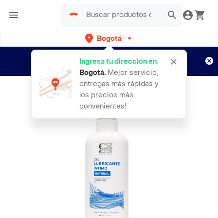
Bogotá
Regístrate
¿Nuevo en Rappi?
y disfruta de
Ingresa tu dirección en
envíos gratis por semanas
Aplican TyC
Bogotá
.
Mejor servicio,
entregas más rápidas y
los precios más
convenientes!