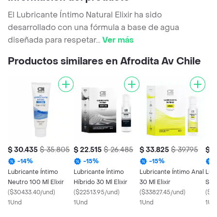
El Lubricante Íntimo Natural Elixir ha sido
desarrollado con una fórmula a base de agua
diseñada para respetar
...
Ver más
Productos similares en Afrodita Av Chile
$ 30.435
$ 35.805
$ 22.515
$ 26.485
$ 33.825
$ 39.795
$ 3
-
14
%
-
15
%
-
15
%
Lubricante Íntimo
Lubricante Íntimo
Lubricante Íntimo Anal
Lub
Neutro 100 Ml Elixir
Híbrido 30 Ml Elixir
30 Ml Elixir
Sili
(
$30433.40/und
)
(
$22513.95/und
)
(
$33827.45/und
)
(
$3
1Und
1Und
1Und
1Un