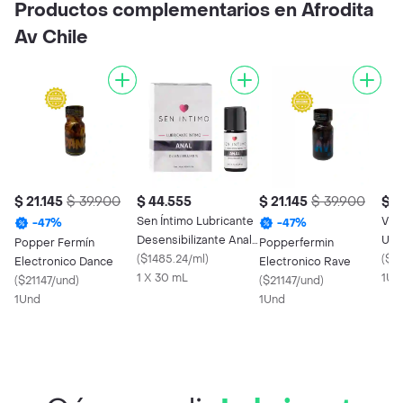
Productos complementarios en Afrodita
Av Chile
$ 21.145
$ 39.900
$ 44.555
$ 21.145
$ 39.900
$ 2
Sen Íntimo Lubricante
Vigo
-
47
%
-
47
%
Desensibilizante Anal
Und
Popper Fermín
Popperfermin
30 mL
(
$1485.24/ml
)
(
$2
Electronico Dance
Electronico Rave
1 X 30 mL
1Un
(
$21147/und
)
(
$21147/und
)
1Und
1Und