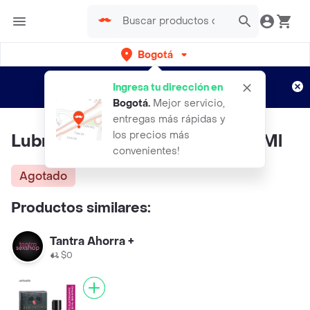
Bogotá
Regístrate
¿Nuevo en Rappi?
y disfruta de
Ingresa tu dirección en
envíos gratis por semanas
Aplican TyC
Bogotá
.
Mejor servicio,
entregas más rápidas y
los precios más
Lubricante Premium LELO 150 Ml
convenientes!
Agotado
Productos similares:
Tantra Ahorra +
$0