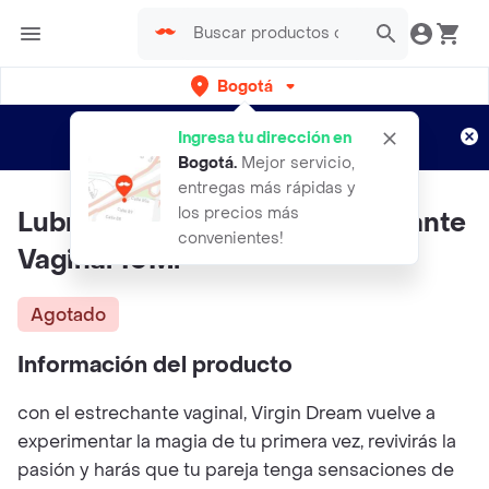
Bogotá
Regístrate
¿Nuevo en Rappi?
y disfruta de
Ingresa tu dirección en
envíos gratis por semanas
Aplican TyC
Bogotá
.
Mejor servicio,
entregas más rápidas y
los precios más
Lubricante Sen Intimo Estrechante
convenientes!
Vaginal 10Ml
Agotado
Información del producto
con el estrechante vaginal, Virgin Dream vuelve a
experimentar la magia de tu primera vez, revivirás la
pasión y harás que tu pareja tenga sensaciones de