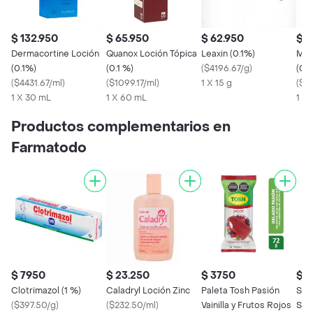
$ 132.950
$ 65.950
$ 62.950
$ 2
Dermacortine Loción
Quanox Loción Tópica
Leaxin (0.1%)
Med
(0.1%)
(0.1 %)
(
$4196.67/g
)
(0.1
(
$4431.67/ml
)
(
$1099.17/ml
)
1 X 15 g
(
$14
1 X 30 mL
1 X 60 mL
1 X 
Productos complementarios en
Farmatodo
$ 7950
$ 23.250
$ 3750
$ 1
Clotrimazol (1 %)
Caladryl Loción Zinc
Paleta Tosh Pasión
Sha
(
$397.50/g
)
(
$232.50/ml
)
Vainilla y Frutos Rojos
Sho