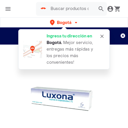
Bogotá
Regístrate
¿Nuevo en Rappi?
y disfruta de
Ingresa tu dirección en
envíos gratis por semanas
Aplican TyC
Bogotá
.
Mejor servicio,
entregas más rápidas y
los precios más
convenientes!