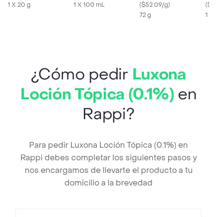
1 X 20 g
1 X 100 mL
(
$52.09/g
)
Ren
(
$8
72 g
Hea
1 X
180
¿Cómo pedir
Luxona
Loción Tópica (0.1%)
en
Rappi?
Para pedir Luxona Loción Tópica (0.1%) en
Rappi debes completar los siguientes pasos y
nos encargamos de llevarte el producto a tu
domicilio a la brevedad