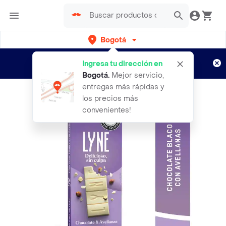
Bogotá
Regístrate
¿Nuevo en Rappi?
y disfruta de
Ingresa tu dirección en
envíos gratis por semanas
Aplican TyC
Bogotá
.
Mejor servicio,
entregas más rápidas y
los precios más
convenientes!