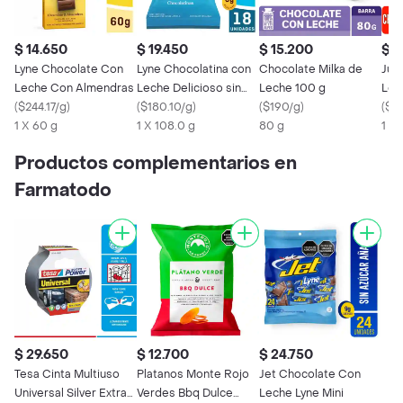
$ 14.650
$ 19.450
$ 15.200
$ 
Lyne Chocolate Con
Lyne Chocolatina con
Chocolate Milka de
Jum
Leche Con Almendras
Leche Delicioso sin
Leche 100 g
Lec
(
$244.17/g
)
Culpa
(
$180.10/g
)
(
$190/g
)
(
$97
1 X 60 g
1 X 108.0 g
80 g
1 X 
Productos complementarios en
Farmatodo
$ 29.650
$ 12.700
$ 24.750
Tesa Cinta Multiuso
Platanos Monte Rojo
Jet Chocolate Con
Universal Silver Extra
Verdes Bbq Dulce
Leche Lyne Mini