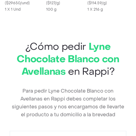
Power
(
$29650/und
)
(100 Gr)
(
$127/g
)
(
$114.59/g
)
1 X 1 Und
100 g
1 X 216 g
¿Cómo pedir
Lyne
Chocolate Blanco con
Avellanas
en Rappi?
Para pedir Lyne Chocolate Blanco con
Avellanas en Rappi debes completar los
siguientes pasos y nos encargamos de llevarte
el producto a tu domicilio a la brevedad