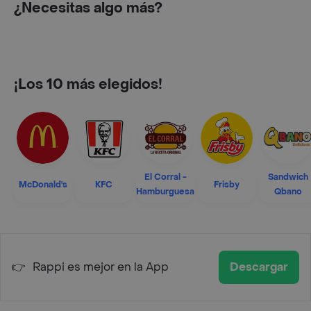
¿Necesitas algo más?
¡Los 10 más elegidos!
El Corral -
Sandwich
McDonald's
KFC
Frisby
Hamburguesa
Qbano
👉
Rappi es mejor en la App
Descargar