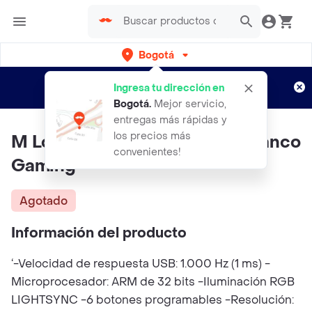
Bogotá
Regístrate
¿Nuevo en Rappi?
y disfruta de
Ingresa tu dirección en
envíos gratis por semanas
Aplican TyC
Bogotá
.
Mejor servicio,
entregas más rápidas y
los precios más
M Logitech G203 Lightsync Blanco
convenientes!
Gaming
Agotado
Información del producto
‘-Velocidad de respuesta USB: 1.000 Hz (1 ms) -
Microprocesador: ARM de 32 bits -Iluminación RGB
LIGHTSYNC -6 botones programables -Resolución: