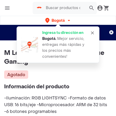
Bogotá
Regístrate
¿Nuevo en Rappi?
y disfruta de
Ingresa tu dirección en
envíos gratis por semanas
Aplican TyC
Bogotá
.
Mejor servicio,
entregas más rápidas y
los precios más
M Logitech G203 Lightsync Blue
convenientes!
Gaming
Agotado
Información del producto
-Iluminación: RGB LIGHTSYNC -Formato de datos
USB: 16 bits/eje -Microprocesador: ARM de 32 bits
-6 botones programables