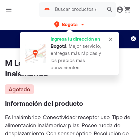
Bogotá
Regístrate
¿Nuevo en Rappi?
y disfruta de
Ingresa tu dirección en
envíos gratis por semanas
Aplican TyC
Bogotá
.
Mejor servicio,
entregas más rápidas y
los precios más
M Logitech G305 Menta
convenientes!
Inalambrico
Agotado
Información del producto
Es inalámbrico. Conectividad: receptor usb. Tipo de
alimentación inalámbrica: pilas. Posee rueda de
desplazamiento. Con sensor óptico. Resolución de