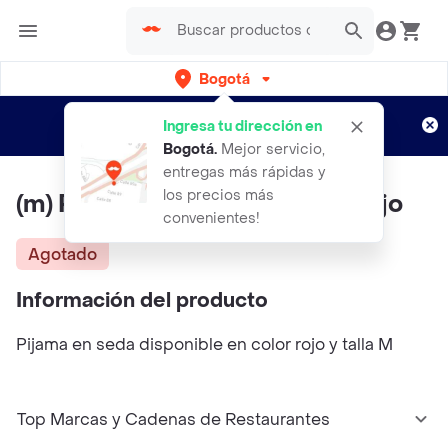
Bogotá
Regístrate
¿Nuevo en Rappi?
y disfruta de
Ingresa tu dirección en
envíos gratis por semanas
Aplican TyC
Bogotá
.
Mejor servicio,
entregas más rápidas y
los precios más
(m) Pijama Dos Piezas Color Rojo
convenientes!
Agotado
Información del producto
Pijama en seda disponible en color rojo y talla M
Top Marcas y Cadenas de Restaurantes