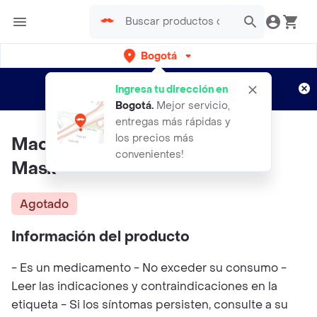
Bogotá
Regístrate
¿Nuevo en Rappi?
y disfruta de
Ingresa tu dirección en
envíos gratis por semanas
Aplican TyC
Bogotá
.
Mejor servicio,
entregas más rápidas y
los precios más
Macarrilla Peel Off Glitter Star
convenientes!
Mask
Agotado
Información del producto
- Es un medicamento - No exceder su consumo -
Leer las indicaciones y contraindicaciones en la
etiqueta - Si los síntomas persisten, consulte a su