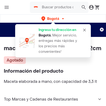
Bogotá
Regístrate
¿Nuevo en Rappi?
y disfruta de
Ingresa tu dirección en
envíos gratis por semanas
Aplican TyC
Bogotá
.
Mejor servicio,
entregas más rápidas y
los precios más
maceta Tejida Dagua Natural 22cm
convenientes!
Agotado
Información del producto
Maceta elaborada a mano, con capacidad de 3,3 lt
Top Marcas y Cadenas de Restaurantes