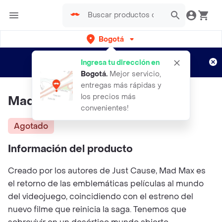
Bogotá
Regístrate
¿Nuevo en Rappi?
y disfruta de
Ingresa tu dirección en
envíos gratis por semanas
Aplican TyC
Bogotá
.
Mejor servicio,
entregas más rápidas y
los precios más
Mad Max Xbox One
convenientes!
Agotado
Información del producto
Creado por los autores de Just Cause, Mad Max es
el retorno de las emblemáticas películas al mundo
del videojuego, coincidiendo con el estreno del
nuevo filme que reinicia la saga. Tenemos que