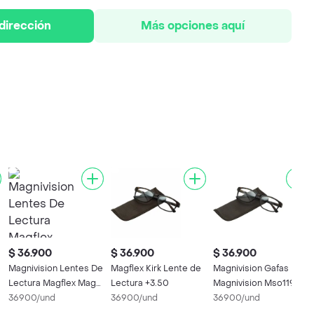
 dirección
Más opciones aquí
$ 36.900
$ 36.900
$ 36.900
Magnivision Lentes De
Magflex Kirk Lente de
Magnivision Gafas
Lectura Magflex Magr
Lectura +3.50
Magnivision Mso119
V Kami + 1.50
36900/und
36900/und
Mack Tor +2.50
36900/und