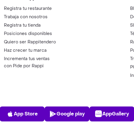
Registra tu restaurante
B
Trabaja con nosotros
D
Registra tu tienda
S
Posiciones disponibles
T
Quiero ser Rappitendero
R
Haz crecer tu marca
P
Incrementa tus ventas
T
con Pide por Rappi
P
I
App Store
Play Store
AppGalle
App Store
Google play
AppGallery