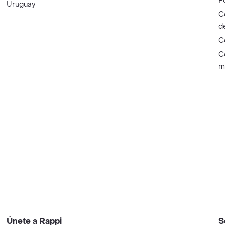
P
Uruguay
C
d
C
C
m
Únete a Rappi
S