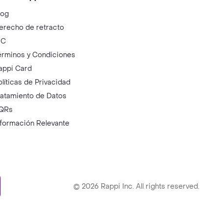
log
erecho de retracto
IC
érminos y Condiciones
appi Card
olíticas de Privacidad
ratamiento de Datos
QRs
nformación Relevante
ry
©
2026
Rappi Inc. All rights reserved.