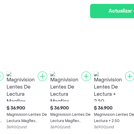
Actualizar
$ 36.900
$ 36.900
$ 36.900
Magnivision Lentes De
Magnivision Lentes De
Magnivision Lentes De
Lectura Magflex
Lectura Magflex
Lectura + 2.50
Sterling + 2.00
36900/und
Sterling + 1.50
36900/und
36900/und