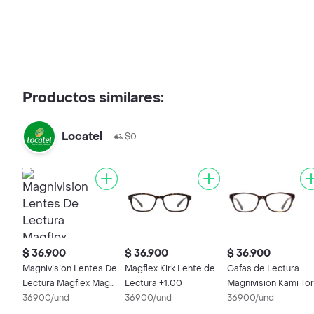
Productos similares:
Locatel
$0
$ 36.900
$ 36.900
$ 36.900
Magnivision Lentes De
Magflex Kirk Lente de
Gafas de Lectura
Lectura Magflex Magr
Lectura +1.00
Magnivision Kami Tor
V Kami + 3.50
36900/und
36900/und
100
36900/und