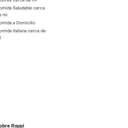
ostres cerca de mi
omida Saludable cerca
e mi
omida a Domicilio
omida Italiana cerca de
i
obre Rappi