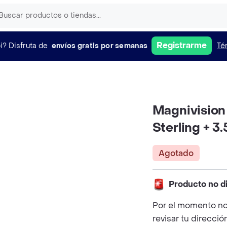
Registrarme
i?
Disfruta de
envíos gratis por semanas
Té
Magnivision
Sterling + 3
Agotado
Producto no d
Por el momento no
revisar tu direcció