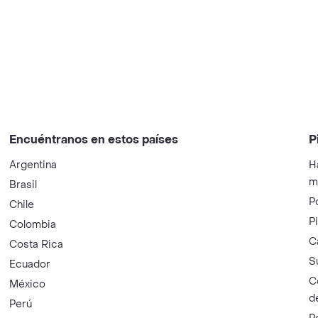
Encuéntranos en estos países
P
Argentina
H
m
Brasil
P
Chile
P
Colombia
C
Costa Rica
S
Ecuador
C
México
d
Perú