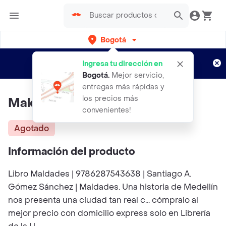
Bogotá
Regístrate
¿Nuevo en Rappi?
y disfruta de
Ingresa tu dirección en
envíos gratis por semanas
Aplican TyC
Bogotá
.
Mejor servicio,
entregas más rápidas y
los precios más
Maldades
convenientes!
Agotado
Información del producto
Libro Maldades | 9786287543638 | Santiago A.
Gómez Sánchez | Maldades. Una historia de Medellín
nos presenta una ciudad tan real c... cómpralo al
mejor precio con domicilio express solo en Librería