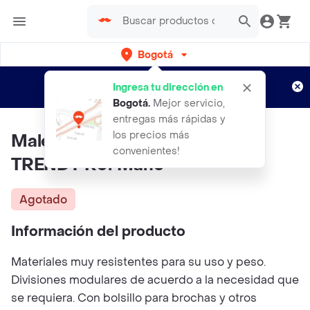
Bogotá
Regístrate
¿Nuevo en Rappi?
y disfruta de
Ingresa tu dirección en
envíos gratis por semanas
Aplican TyC
Bogotá
.
Mejor servicio,
entregas más rápidas y
los precios más
Maleta Mediana De Maquillaje
convenientes!
TRENDY Ref Mane
Agotado
Información del producto
Materiales muy resistentes para su uso y peso.
Divisiones modulares de acuerdo a la necesidad que
se requiera. Con bolsillo para brochas y otros