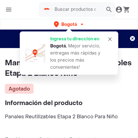
Bogotá
Regístrate
¿Nuevo en Rappi?
y disfruta de
Ingresa tu dirección en
envíos gratis por semanas
Aplican TyC
Bogotá
.
Mejor servicio,
entregas más rápidas y
los precios más
Mamá Ganso Panales Reutilizables
convenientes!
Etapa 2 Blanco Nino
Agotado
Información del producto
Panales Reutilizables Etapa 2 Blanco Para Niño