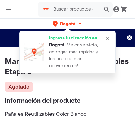
Bogotá
Regístrate
¿Nuevo en Rappi?
y disfruta de
Ingresa tu dirección en
envíos gratis por semanas
Aplican TyC
Bogotá
.
Mejor servicio,
entregas más rápidas y
los precios más
Mamá Ganso Panales Reutilizables
convenientes!
Etapa 3
Agotado
Información del producto
Pañales Reutilizables Color Blanco