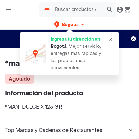
Bogotá
Regístrate
¿Nuevo en Rappi?
y disfruta de
Ingresa tu dirección en
envíos gratis por semanas
Aplican TyC
Bogotá
.
Mejor servicio,
entregas más rápidas y
los precios más
*mani Dulce X 125 Gr
convenientes!
Agotado
Información del producto
*MANI DULCE X 125 GR
Top Marcas y Cadenas de Restaurantes