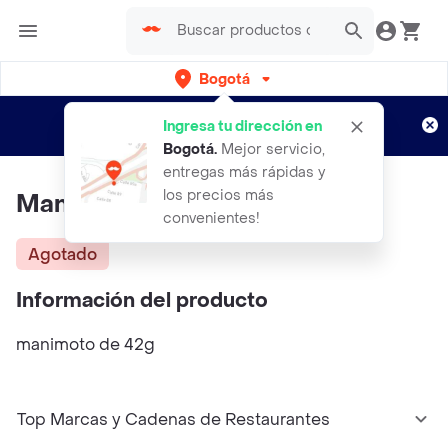
Bogotá
Regístrate
¿Nuevo en Rappi?
y disfruta de
Ingresa tu dirección en
envíos gratis por semanas
Aplican TyC
Bogotá
.
Mejor servicio,
entregas más rápidas y
los precios más
Mani Moto
convenientes!
Agotado
Información del producto
manimoto de 42g
Top Marcas y Cadenas de Restaurantes