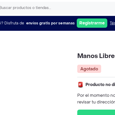
Registrarme
i?
Disfruta de
envíos gratis por semanas
Té
Manos Libre
Agotado
Producto no d
Por el momento no
revisar tu direcció