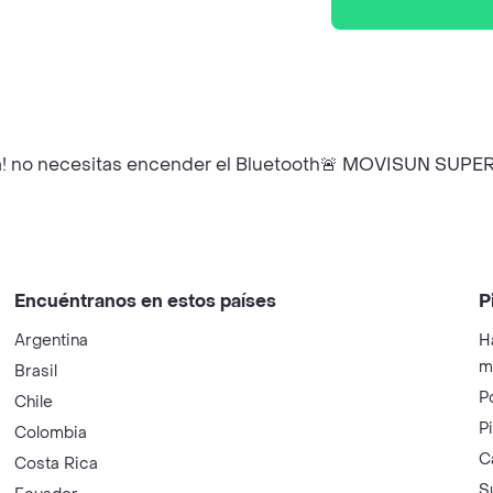
! no necesitas encender el Bluetooth🚨 MOVISUN SUPER X7
Encuéntranos en estos países
P
Argentina
H
m
Brasil
P
Chile
P
Colombia
C
Costa Rica
S