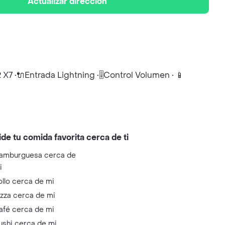
Actualizar dirección
 •🔌Entrada Lightning •🎚️Control Volumen • 📱
ide tu comida favorita cerca de ti
amburguesa cerca de
i
ollo cerca de mi
izza cerca de mi
afé cerca de mi
ushi cerca de mi