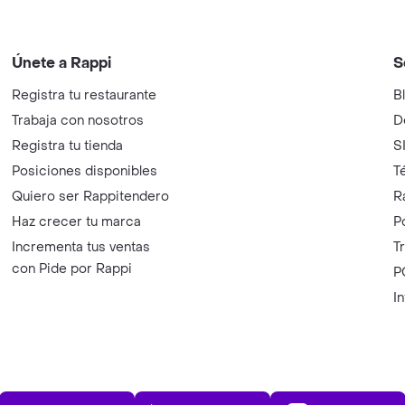
Únete a Rappi
S
Registra tu restaurante
B
Trabaja con nosotros
D
Registra tu tienda
S
Posiciones disponibles
T
Quiero ser Rappitendero
R
Haz crecer tu marca
P
Incrementa tus ventas
T
con Pide por Rappi
P
I
App Store
Play Store
AppGalle