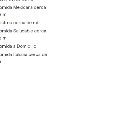
omida Mexicana cerca
e mi
ostres cerca de mi
omida Saludable cerca
e mi
omida a Domicilio
omida Italiana cerca de
i