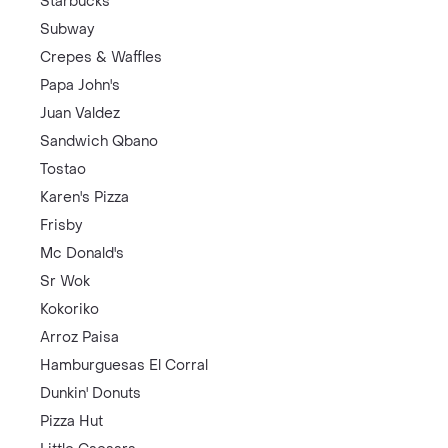
Starbucks
Subway
Crepes & Waffles
Papa John's
Juan Valdez
Sandwich Qbano
Tostao
Karen's Pizza
Frisby
Mc Donald's
Sr Wok
Kokoriko
Arroz Paisa
Hamburguesas El Corral
Dunkin' Donuts
Pizza Hut