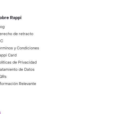
obre Rappi
log
erecho de retracto
IC
érminos y Condiciones
appi Card
olíticas de Privacidad
ratamiento de Datos
QRs
nformación Relevante
ry