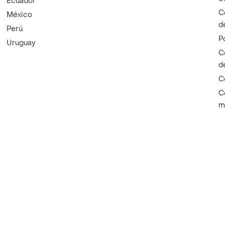
Ecuador
C
México
d
Perú
P
Uruguay
C
d
C
C
m