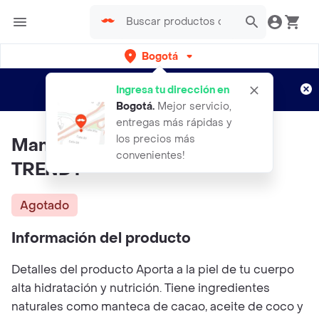
Bogotá
Regístrate
¿Nuevo en Rappi?
y disfruta de
Ingresa tu dirección en
envíos gratis por semanas
Aplican TyC
Bogotá
.
Mejor servicio,
entregas más rápidas y
los precios más
Mantequilla Corporal 200Ml
convenientes!
TRENDY
Agotado
Información del producto
Detalles del producto Aporta a la piel de tu cuerpo
alta hidratación y nutrición. Tiene ingredientes
naturales como manteca de cacao, aceite de coco y