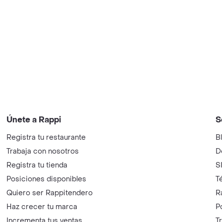
Únete a Rappi
S
Registra tu restaurante
B
Trabaja con nosotros
D
Registra tu tienda
S
Posiciones disponibles
T
Quiero ser Rappitendero
R
Haz crecer tu marca
P
Incrementa tus ventas
T