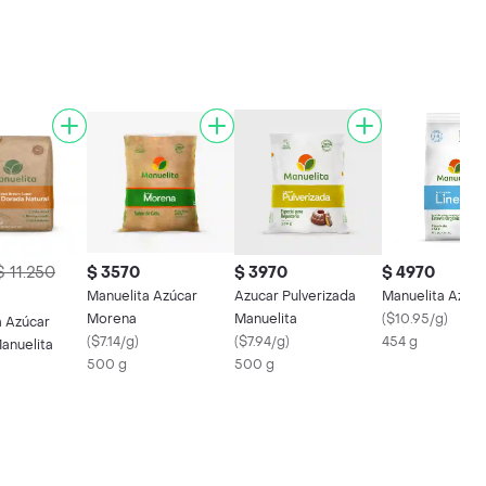
$ 11.250
$ 3570
$ 3970
$ 4970
Manuelita Azúcar
Azucar Pulverizada
Manuelita Azúca
Morena
Manuelita
(
$10.95/g
)
a Azúcar
(
$7.14/g
)
(
$7.94/g
)
454 g
anuelita
500 g
500 g