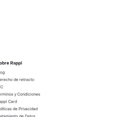
obre Rappi
log
erecho de retracto
IC
érminos y Condiciones
appi Card
olíticas de Privacidad
ratamiento de Datos