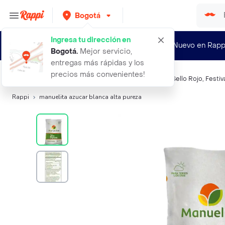
Bogotá
Ingresa tu dirección en
¿Nuevo en Rapp
Bogotá
.
Mejor servicio,
entregas más rápidas y los
precios más convenientes!
Búsquedas relacionadas:
Azucar
,
Manuelita
,
Riopaila
,
Sello Rojo
,
Festiv
Rappi
manuelita azucar blanca alta pureza