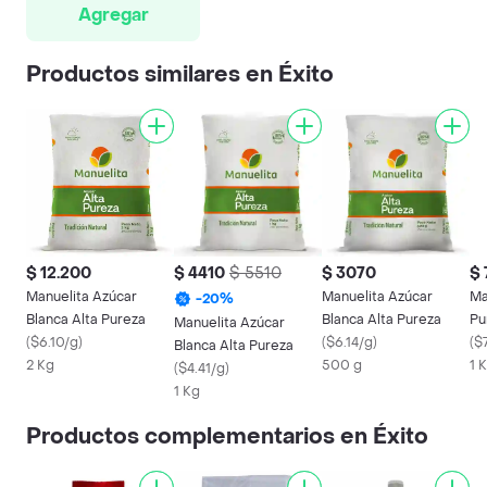
Agregar
Productos similares en Éxito
$ 12.200
$ 4410
$ 5510
$ 3070
$
Manuelita Azúcar
Manuelita Azúcar
Ma
-
20
%
Blanca Alta Pureza
Blanca Alta Pureza
Pu
Manuelita Azúcar
(
$6.10/g
)
(
$6.14/g
)
(
$
Blanca Alta Pureza
2 Kg
500 g
1 
(
$4.41/g
)
1 Kg
Productos complementarios en Éxito