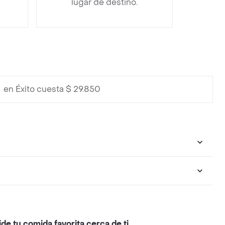
lugar de destino.
en Éxito cuesta $ 29.850
ide tu comida favorita cerca de ti