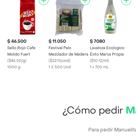
$ 46.500
$ 11.050
$ 7080
Sello Rojo Cafe
Festival Palo
Lavaloza Ecologico
Molido Fuert
Mezclador de Madera
Éxito Marca Propia
(
$46.50/g
)
(
$22.10/und
)
(
$10.12/ml
)
1000 g
1 X 500 Und
1 x 700 mL
¿Cómo pedir
Ma
Para pedir Manuelit