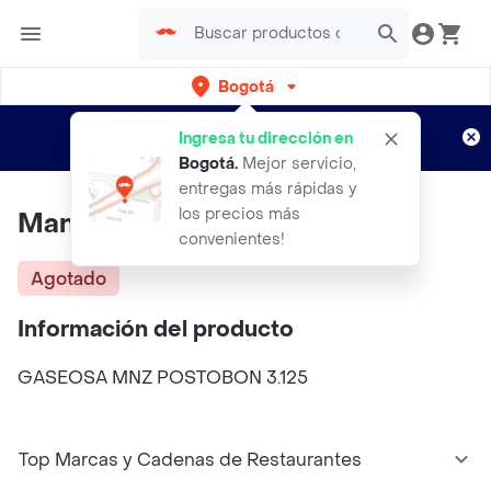
Bogotá
Regístrate
¿Nuevo en Rappi?
y disfruta de
Ingresa tu dirección en
envíos gratis por semanas
Aplican TyC
Bogotá
.
Mejor servicio,
entregas más rápidas y
los precios más
Manzana Postobón 3 Litros
convenientes!
Agotado
Información del producto
GASEOSA MNZ POSTOBON 3.125
Top Marcas y Cadenas de Restaurantes