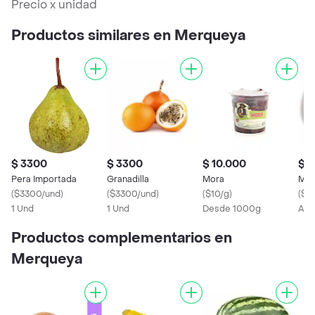
Precio x unidad
Productos similares en Merqueya
$ 3300
$ 3300
$ 10.000
$ 
Pera Importada
Granadilla
Mora
Man
(
$3300/und
)
(
$3300/und
)
(
$10/g
)
(
$1
1 Und
1 Und
Desde 1000g
Apr
Productos complementarios en
Merqueya