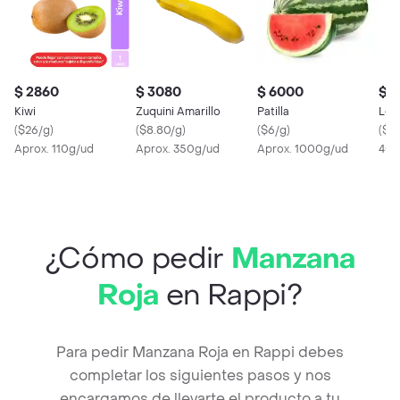
$ 2860
$ 3080
$ 6000
$ 
Kiwi
Zuquini Amarillo
Patilla
Lec
(
$26/g
)
(
$8.80/g
)
(
$6/g
)
(
$12
Aprox. 110g/ud
Aprox. 350g/ud
Aprox. 1000g/ud
400
¿Cómo pedir
Manzana
Roja
en Rappi?
Para pedir Manzana Roja en Rappi debes
completar los siguientes pasos y nos
encargamos de llevarte el producto a tu