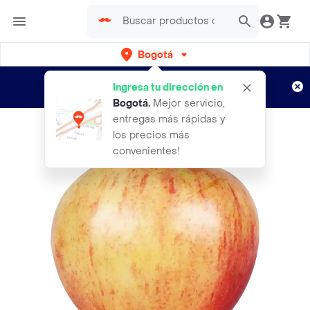
Bogotá
Regístrate
¿Nuevo en Rappi?
y disfruta de
Ingresa tu dirección en
envíos gratis por semanas
Aplican TyC
Bogotá
.
Mejor servicio,
entregas más rápidas y
los precios más
convenientes!