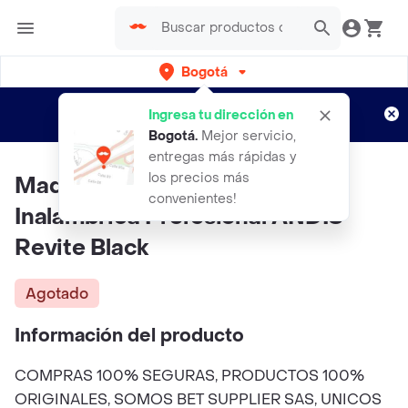
Bogotá
Regístrate
¿Nuevo en Rappi?
y disfruta de
Ingresa tu dirección en
envíos gratis por semanas
Aplican TyC
Bogotá
.
Mejor servicio,
entregas más rápidas y
los precios más
Maquina Cortadora De Cabello
convenientes!
Inalambrica Profesional ANDIS
Revite Black
Agotado
Información del producto
COMPRAS 100% SEGURAS, PRODUCTOS 100%
ORIGINALES, SOMOS BET SUPPLIER SAS, UNICOS