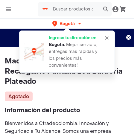
Bogotá
Regístrate
¿Nuevo en Rappi?
y disfruta de
Ingresa tu dirección en
envíos gratis por semanas
Aplican TyC
Bogotá
.
Mejor servicio,
entregas más rápidas y
los precios más
Maquina Patillera VGR V 228
convenientes!
Recargable Pantalla Led Barberia
Plateado
Agotado
Información del producto
Bienvenidos a Ctradecolombia. Innovación y
Seguridad a Tu Alcance. Somos una empresa