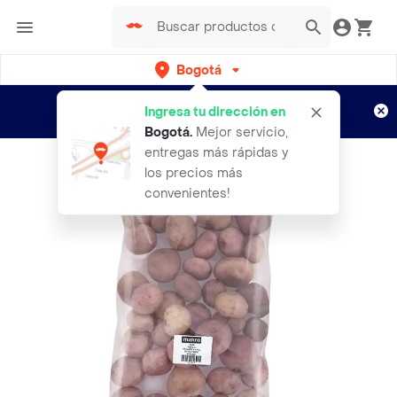
Bogotá
Regístrate
¿Nuevo en Rappi?
y disfruta de
Ingresa tu dirección en
envíos gratis por semanas
Aplican TyC
Bogotá
.
Mejor servicio,
entregas más rápidas y
los precios más
convenientes!