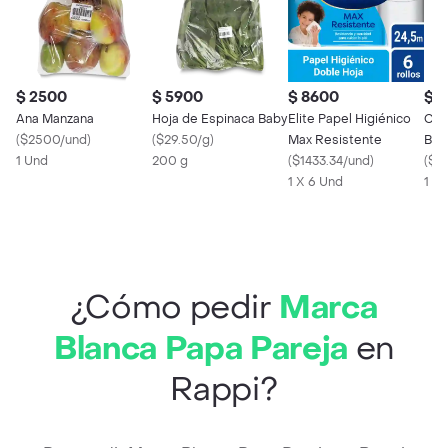
$ 2500
$ 5900
$ 8600
$ 
Ana Manzana
Hoja de Espinaca Baby
Elite Papel Higiénico
Ceb
(
$2500/und
)
(
$29.50/g
)
Max Resistente
Bla
1 Und
200 g
(
$1433.34/und
)
(
$2
1 X 6 Und
1 U
¿Cómo pedir
Marca
Blanca Papa Pareja
en
Rappi?