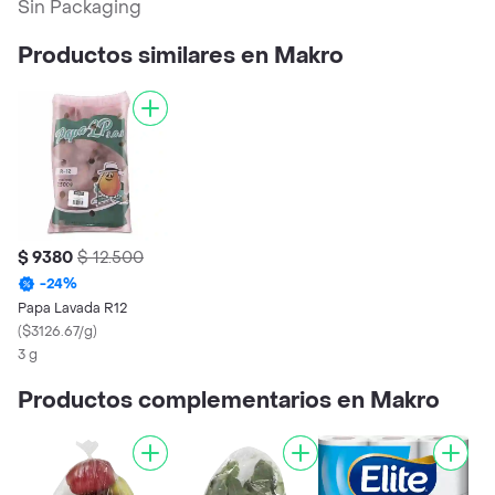
Sin Packaging
Productos similares en Makro
$ 9380
$ 12.500
-
24
%
Papa Lavada R12
(
$3126.67/g
)
3 g
Productos complementarios en Makro