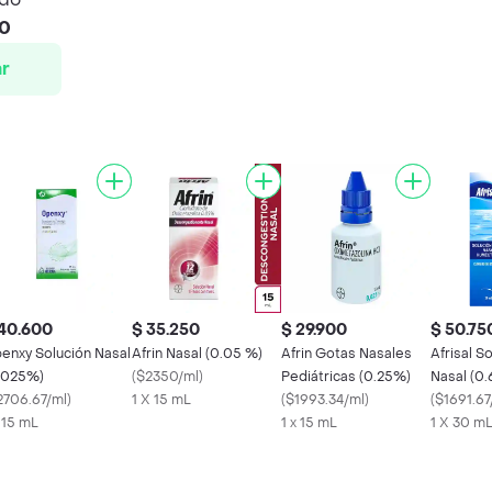
00
r
40.600
$ 35.250
$ 29.900
$ 50.75
enxy Solución Nasal
Afrin Nasal (0.05 %)
Afrin Gotas Nasales
Afrisal S
.025%)
(
$2350/ml
)
Pediátricas (0.25%)
Nasal (0.
2706.67/ml
)
1 X 15 mL
(
$1993.34/ml
)
(
$1691.67
x 15 mL
1 x 15 mL
1 X 30 m