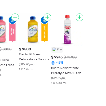
$ 8800
$ 9500
Frío
Electrolit Suero
$ 9945
$ 11.700
Rehidratante Sabor a
t Suero
-
15
%
Maracuyá
(
$15.20/ml
)
ante Fresa-
Suero Rehidratante
1 X 625 mL
)
Pedialyte Max 60 Uva
mL
Frasco 500 mL
(
$19.89/ml
)
1 X 500 mL