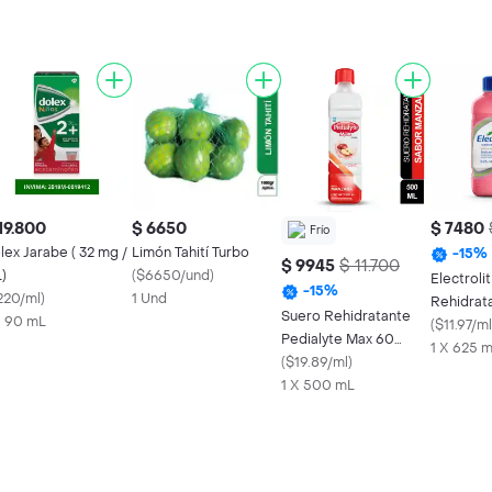
19.800
$ 6650
$ 7480
Frío
lex Jarabe ( 32 mg /
Limón Tahití Turbo
-
15
%
$ 9945
$ 11.700
)
(
$6650/und
)
Electroli
-
15
%
220/ml
)
1 Und
Rehidrat
Suero Rehidratante
X 90 mL
Kiwi
(
$11.97/ml
Pedialyte Max 60
1 X 625 
Manzana Frasco 500
(
$19.89/ml
)
mL
1 X 500 mL