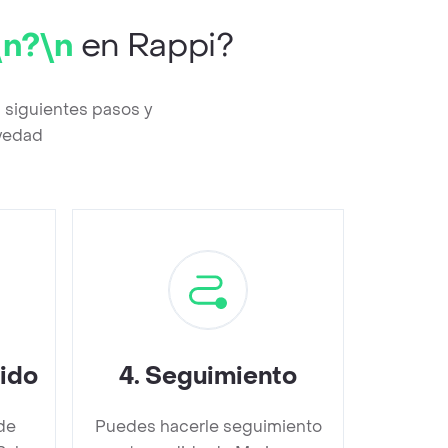
\n?\n
en Rappi?
 siguientes pasos y
evedad
dido
4
.
Seguimiento
de
Puedes hacerle seguimiento