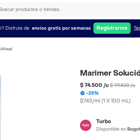
Registrarme
i?
Disfruta de
envíos gratis por semanas
Té
,
Afrisal
Marimer Solució
$ 74.500
/
u
$ 99.400
/
u
-
25
%
$745/ml
(
1 X 100 mL
)
Turbo
Disponible en
Bogo