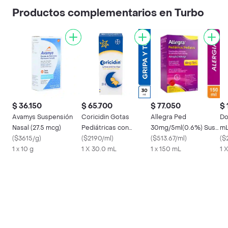
Productos complementarios en Turbo
$ 36.150
$ 65.700
$ 77.050
$ 
Avamys Suspensión
Coricidin Gotas
Allegra Ped
Do
Nasal (27.5 mcg)
Pediátricas con
30mg/5ml(0.6%) Susp
mL
(
$3615/g
)
Acetaminofén
(
$2190/ml
)
Oral Frasco X 150ml
(
$513.67/ml
)
(
$
1 x 10 g
1 X 30.0 mL
1 x 150 mL
1 