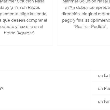
 Marimer Solución Nasal
Marimer Solución Nasal
Baby \n?\n en Rappi,
\n?\n debes comprobar
plemente elige la tienda
dirección, elegir el méto
la que deseas comprar el
pago y finaliza oprimien
oducto y haz clic en el
“Realizar Pedido”.
botón “Agregar”.
en La
n?
en Pa
en Fa