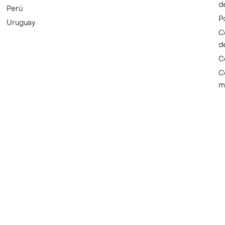
d
Perú
P
Uruguay
C
d
C
C
m