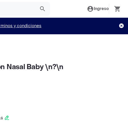
Ingreso
rminos y condiciones
n Nasal Baby \n?\n
tá