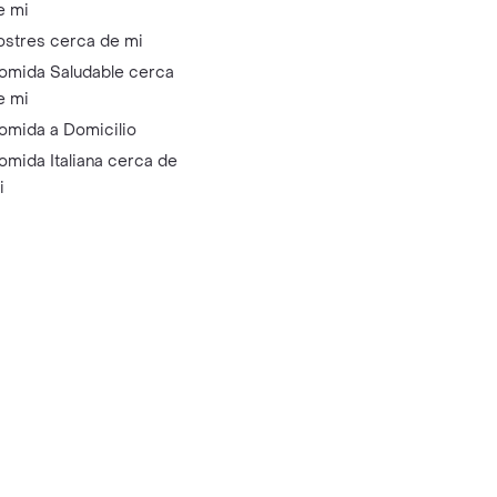
e mi
ostres cerca de mi
omida Saludable cerca
e mi
omida a Domicilio
omida Italiana cerca de
i