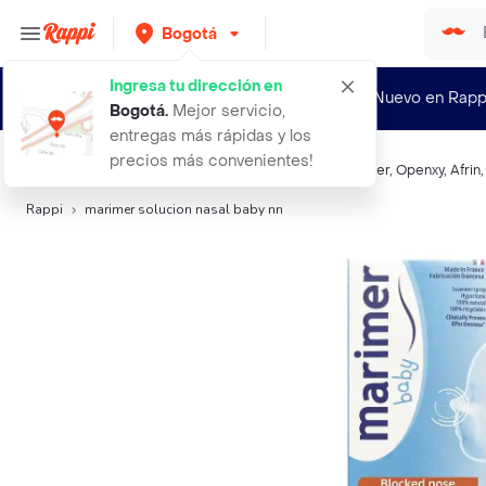
Bogotá
Ingresa tu dirección en
¿Nuevo en Rapp
Bogotá
.
Mejor servicio,
entregas más rápidas y los
precios más convenientes!
Búsquedas relacionadas:
Descongestionantes
,
Marimer
,
Openxy
,
Afrin
Rappi
marimer solucion nasal baby nn