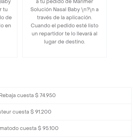
 Baby
a tu pedido de Marimer
 tu
Solución Nasal Baby \n?\n a
do de
través de la aplicación.
do en
Cuando el pedido esté listo
un repartidor te lo llevará al
lugar de destino.
 Rebaja cuesta $ 74.950
steur cuesta $ 91.200
rmatodo cuesta $ 95.100