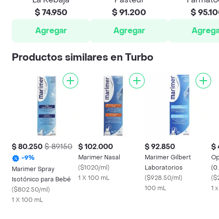
$ 74.950
$ 91.200
$ 95.1
Agregar
Agregar
Agrega
Productos similares en Turbo
$ 80.250
$ 89.150
$ 102.000
$ 92.850
$ 
Marimer Nasal
Marimer Gilbert
Op
-
9
%
(
$1020/ml
)
Laboratorios
(0
Marimer Spray
1 X 100 mL
(
$928.50/ml
)
(
$
Isotónico para Bebé
100 mL
1 
(
$802.50/ml
)
1 X 100 mL