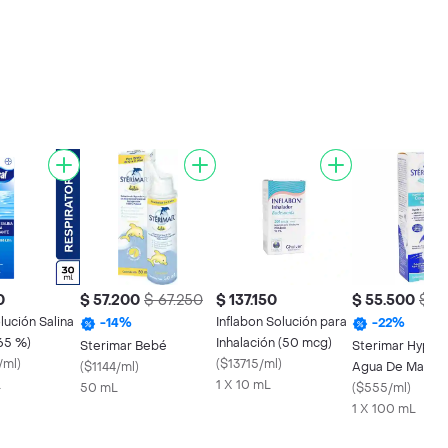
0
$ 57.200
$ 67.250
$ 137.150
$ 55.500
$ 71
olución Salina
Inflabon Solución para
-
14
%
-
22
%
65 %)
Inhalación (50 mcg)
Sterimar Bebé
Sterimar Hypert
/ml
)
(
$13715/ml
)
(
$1144/ml
)
Agua De Mar Na
L
1 X 10 mL
50 mL
(
$555/ml
)
1 X 100 mL