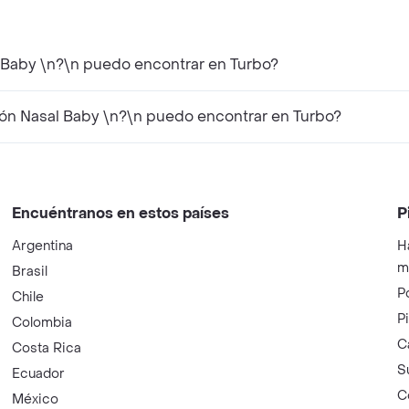
 Baby \n?\n puedo encontrar en Turbo?
n Nasal Baby \n?\n puedo encontrar en Turbo?
Encuéntranos en estos países
P
Argentina
H
m
Brasil
P
Chile
P
Colombia
C
Costa Rica
S
Ecuador
C
México