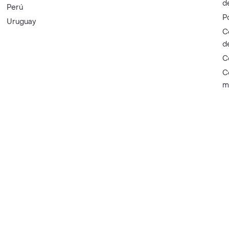
d
Perú
P
Uruguay
C
d
C
C
m