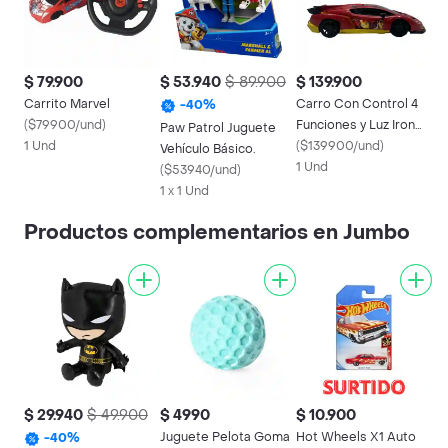
$ 79.900
$ 53.940
$ 89.900
$ 139.900
Carrito Marvel
Carro Con Control 4
-
40
%
(
$79900/und
)
Funciones y Luz Iron
Paw Patrol Juguete
1 Und
Man
(
$139900/und
)
Vehículo Básico.
1 Und
(
$53940/und
)
1 x 1 Und
Productos complementarios en Jumbo
$ 29.940
$ 49.900
$ 4990
$ 10.900
Juguete Pelota Goma
Hot Wheels X1 Auto
-
40
%