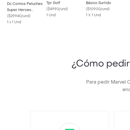
Tpr Golf
Básico Surtido
Dc Comics Peluches
(
$4990/und
)
(
$10900/und
)
Super Heroes
1 Und
1 X 1 Und
Surtidos
(
$29940/und
)
1 x 1 Und
¿Cómo pedi
Para pedir Marvel 
enc