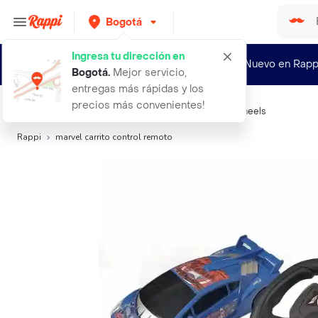
Bogotá
Ingresa tu dirección en
¿Nuevo en Rapp
Bogotá
.
Mejor servicio,
entregas más rápidas y los
precios más convenientes!
Búsquedas relacionadas:
Roles y Profesiones
,
Hot Wheels
Rappi
marvel carrito control remoto