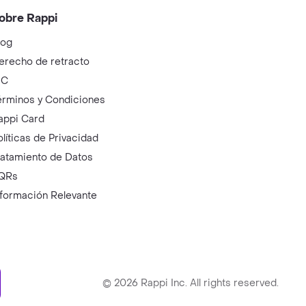
obre Rappi
log
erecho de retracto
IC
érminos y Condiciones
appi Card
olíticas de Privacidad
ratamiento de Datos
QRs
nformación Relevante
ry
©
2026
Rappi Inc. All rights reserved.