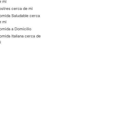
e mi
ostres cerca de mi
omida Saludable cerca
e mi
omida a Domicilio
omida Italiana cerca de
i