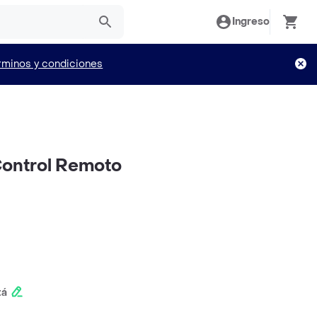
Ingreso
rminos y condiciones
Control Remoto
tá