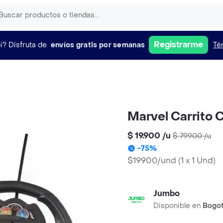
Registrarme
i?
Disfruta de
envíos gratis por semanas
Té
Marvel Carrito 
$ 19.900
/
u
$ 79.900
/
u
-
75
%
$19900/und
(
1 x 1 Und
)
Jumbo
Disponible en
Bogo