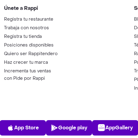
Únete a Rappi
S
Registra tu restaurante
B
Trabaja con nosotros
D
Registra tu tienda
S
Posiciones disponibles
T
Quiero ser Rappitendero
R
Haz crecer tu marca
P
Incrementa tus ventas
T
con Pide por Rappi
P
I
App Store
Play Store
AppGalle
App Store
Google play
AppGallery