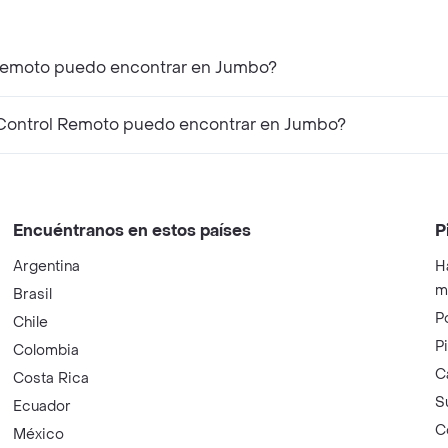
l Remoto puedo encontrar en Jumbo?
 Control Remoto puedo encontrar en Jumbo?
Encuéntranos en estos países
P
Argentina
H
m
Brasil
P
Chile
P
Colombia
C
Costa Rica
S
Ecuador
C
México