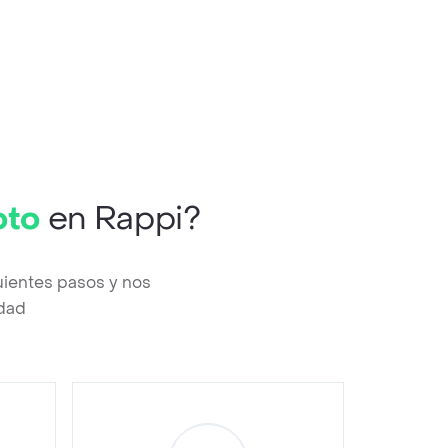
oto
en Rappi?
uientes pasos y nos
edad