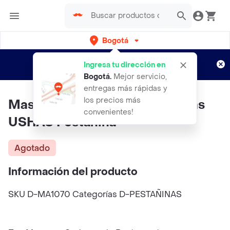
Bogotá
Regístrate
¿Nuevo en Rappi?
y disfruta de
Ingresa tu dirección en
envíos gratis por semanas
Aplican TyC
Bogotá
.
Mejor servicio,
entregas más rápidas y
los precios más
Mascara 2 En 1 Cejas Y Pestanas
convenientes!
USHAS Pestanina
Agotado
Información del producto
SKU D-MA1070 Categorías D-PESTAÑINAS