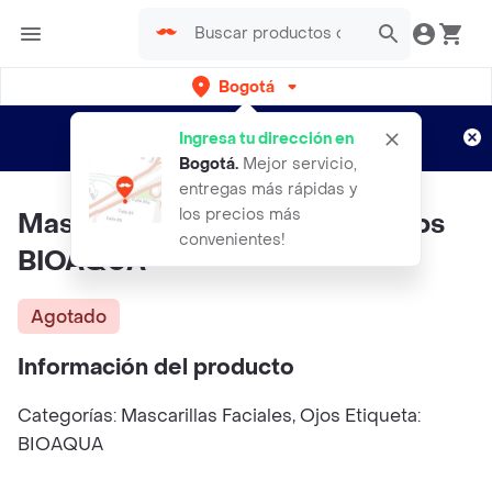
Bogotá
Regístrate
¿Nuevo en Rappi?
y disfruta de
Ingresa tu dirección en
envíos gratis por semanas
Aplican TyC
Bogotá
.
Mejor servicio,
entregas más rápidas y
los precios más
Mascarilla De Hidrogel Para Ojos
convenientes!
BIOAQUA
Agotado
Información del producto
Categorías: Mascarillas Faciales, Ojos Etiqueta:
BIOAQUA