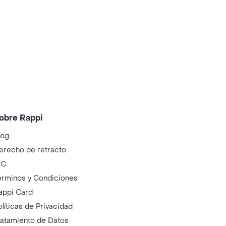
obre Rappi
log
erecho de retracto
IC
érminos y Condiciones
appi Card
olíticas de Privacidad
ratamiento de Datos