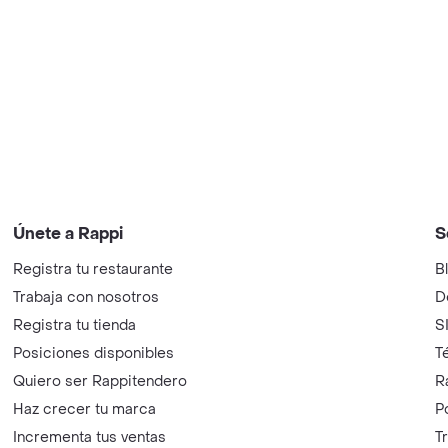
Únete a Rappi
S
Registra tu restaurante
B
Trabaja con nosotros
D
Registra tu tienda
S
Posiciones disponibles
T
Quiero ser Rappitendero
R
Haz crecer tu marca
P
Incrementa tus ventas
T