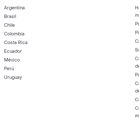
Argentina
H
m
Brasil
P
Chile
P
Colombia
C
Costa Rica
S
Ecuador
C
México
d
Perú
P
Uruguay
C
d
C
C
m