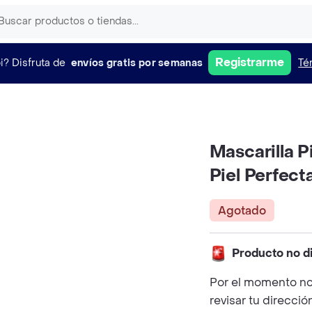
Registrarme
i?
Disfruta de
envíos gratis por semanas
Té
Mascarilla P
Piel Perfect
Agotado
Producto no d
Por el momento no
revisar tu direcció