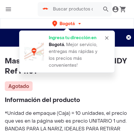
Bogotá
Regístrate
¿Nuevo en Rappi?
y disfruta de
Ingresa tu dirección en
envíos gratis por semanas
Aplican TyC
Bogotá
.
Mejor servicio,
entregas más rápidas y
los precios más
Mascarilla Puntos Negros TRENDY
convenientes!
Ref Pn01
Agotado
Información del producto
*Unidad de empaque (Caja) = 10 unidades, el precio
que ves en la página web es precio UNITARIO 1 und.
BANDAS PARA LA NARIZ, IDEALES PARA RETIRAR