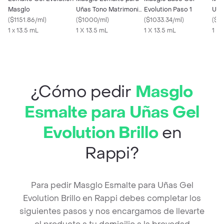
Masglo
Uñas Tono Matrimonio
Evolution Paso 1
Uña
(
$1151.86/ml
)
Gel Evolution
(
$1000/ml
)
(
$1033.34/ml
)
Ton
(
$1
1 x 13.5 mL
1 X 13.5 mL
1 X 13.5 mL
1 X 
¿Cómo pedir
Masglo
Esmalte para Uñas Gel
Evolution Brillo
en
Rappi?
Para pedir Masglo Esmalte para Uñas Gel
Evolution Brillo en Rappi debes completar los
siguientes pasos y nos encargamos de llevarte