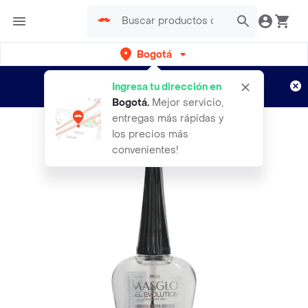
Bogotá
Regístrate
¿Nuevo en Rappi?
y disfruta de
Ingresa tu dirección en
envíos gratis por semanas
Aplican TyC
Bogotá
.
Mejor servicio,
entregas más rápidas y
los precios más
convenientes!