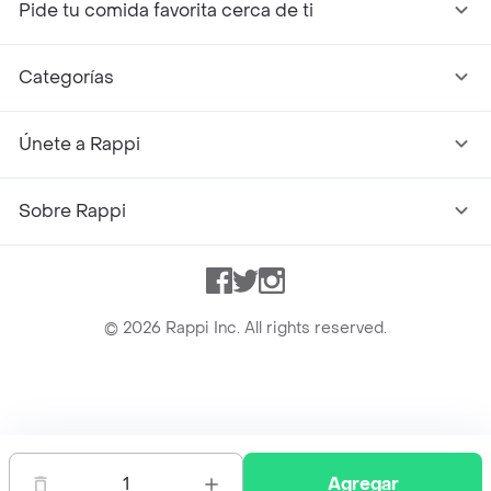
Pide tu comida favorita cerca de ti
Categorías
Únete a Rappi
Sobre Rappi
Facebook
Twitter
Instagram
©
2026
Rappi Inc. All rights reserved.
Rappi S.A.S. --- NIT 900.843.898-9 --- Calle 63 # 16A-02
Bogotá D.C. --- notificacionesrappi@rappi.com
1
Agregar