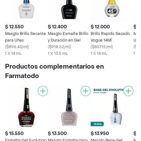
$ 12.550
$ 12.400
$ 12.000
$ 1
Masglo Brillo Secante
Masglo Esmalte Brillo
Brillo Rapido Secado
Mas
para Uñas
y Duración en Gel
Vogue 14Ml
Uña
(
$896.43/ml
)
(
$918.52/ml
)
(
$857.15/ml
)
Gel
(
$1
1 X 14 mL
1 X 13.5 mL
1 X 14 mL
1 X 
Productos complementarios en
Farmatodo
$ 15.550
$ 13.500
$ 13.950
$ 1
Esmalte Gel Evolution
Masglo Esmalte para
Masglo Base Gel
Mas